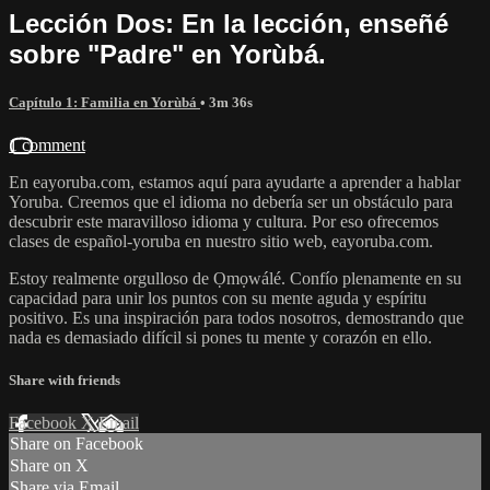
Lección Dos: En la lección, enseñé
sobre "Padre" en Yorùbá.
Capítulo 1: Familia en Yorùbá
• 3m 36s
1 comment
En eayoruba.com, estamos aquí para ayudarte a aprender a hablar
Yoruba. Creemos que el idioma no debería ser un obstáculo para
descubrir este maravilloso idioma y cultura. Por eso ofrecemos
clases de español-yoruba en nuestro sitio web, eayoruba.com.
Estoy realmente orgulloso de Ọmọwálé. Confío plenamente en su
capacidad para unir los puntos con su mente aguda y espíritu
positivo. Es una inspiración para todos nosotros, demostrando que
nada es demasiado difícil si pones tu mente y corazón en ello.
Share with friends
Facebook
X
Email
Share on Facebook
Share on X
Share via Email