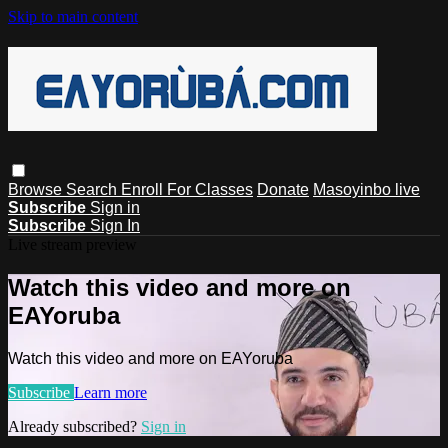
Skip to main content
Browse
Search
Enroll For Classes
Donate
Masoyinbo live
Subscribe
Sign in
Subscribe
Sign In
Live stream preview
Watch this video and more on
EAYoruba
Watch this video and more on EAYoruba
Subscribe
Learn more
Already subscribed?
Sign in