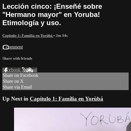
Lección cinco: ¡Enseñé sobre
"Hermano mayor" en Yoruba!
Etimología y uso.
Capítulo 1: Familia en Yorùbá
• 2m 34s
1 comment
Share with friends
Facebook
X
Email
Share on Facebook
Share on X
Share via Email
Up Next in
Capítulo 1: Familia en Yorùbá