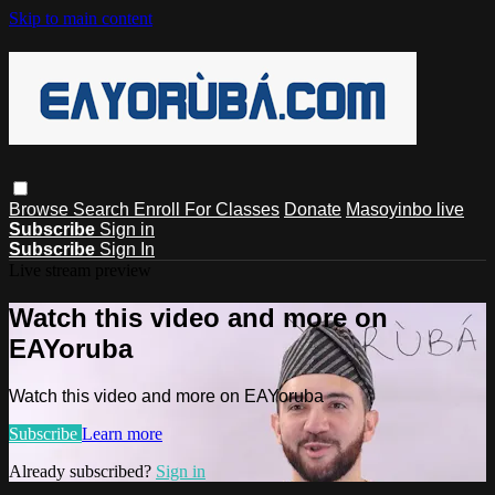
Skip to main content
Browse
Search
Enroll For Classes
Donate
Masoyinbo live
Subscribe
Sign in
Subscribe
Sign In
Live stream preview
Watch this video and more on
EAYoruba
Watch this video and more on EAYoruba
Subscribe
Learn more
Already subscribed?
Sign in