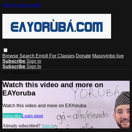
Skip to main content
Browse
Search
Enroll For Classes
Donate
Masoyinbo live
Subscribe
Sign in
Subscribe
Sign In
Live stream preview
Watch this video and more on
EAYoruba
Watch this video and more on EAYoruba
Subscribe
Learn more
Already subscribed?
Sign in