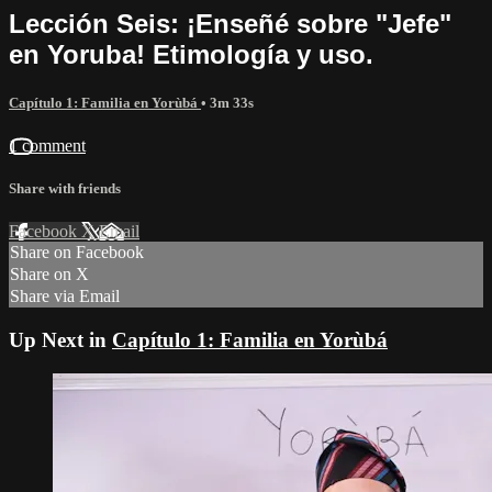
Lección Seis: ¡Enseñé sobre "Jefe"
en Yoruba! Etimología y uso.
Capítulo 1: Familia en Yorùbá
• 3m 33s
1 comment
Share with friends
Facebook
X
Email
Share on Facebook
Share on X
Share via Email
Up Next in
Capítulo 1: Familia en Yorùbá