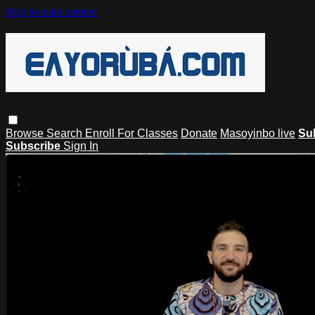
Skip to main content
Browse
Search
Enroll For Classes
Donate
Masoyinbo live
Su
Subscribe
Sign In