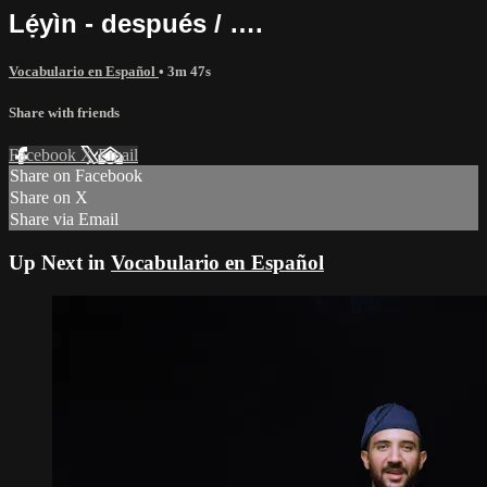
Lẹ́yìn - después / ….
Vocabulario en Español
• 3m 47s
Share with friends
Facebook
X
Email
Share on Facebook
Share on X
Share via Email
Up Next in
Vocabulario en Español