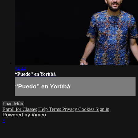
04:44
“Puedo” en Yorùbá
“Puedo” en Yorùbá
Load More
Enroll for Classes
Help
Terms
Privacy
Cookies
Sign in
Powered by Vimeo
×