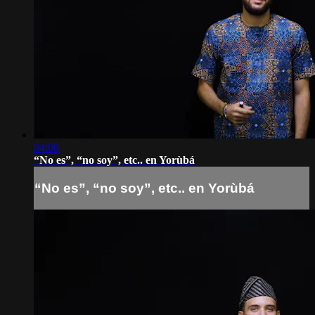
04:00
“No es”, “no soy”, etc.. en Yorùbá
“No es”, “no soy”, etc.. en Yorùbá