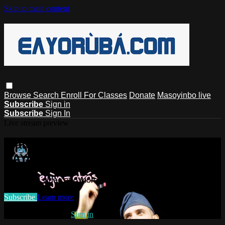
Skip to main content
Browse
Search
Enroll For Classes
Donate
Masoyinbo live
Subscribe
Sign in
Subscribe
Sign In
Live stream preview
Watch this video and more on
EAYoruba
Watch this video and more on EAYoruba
Subscribe
Learn more
Already subscribed?
Sign in