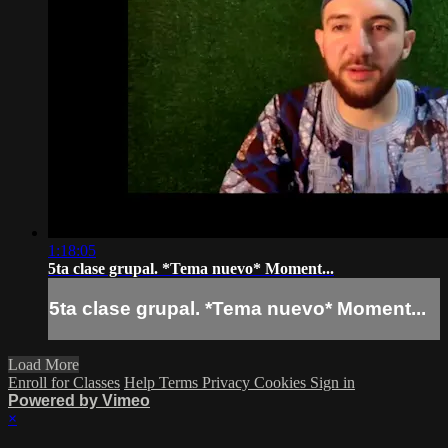
1:18:05
5ta clase grupal. *Tema nuevo* Moment...
5ta clase grupal. *Tema nuevo* Moment...
Load More
Enroll for Classes
Help
Terms
Privacy
Cookies
Sign in
Powered by Vimeo
×