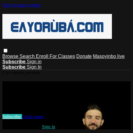
Skip to main content
Browse
Search
Enroll For Classes
Donate
Masoyinbo live
Subscribe
Sign in
Subscribe
Sign In
Live stream preview
Watch this video and more on
EAYoruba
Watch this video and more on EAYoruba
Subscribe
Learn more
Already subscribed?
Sign in